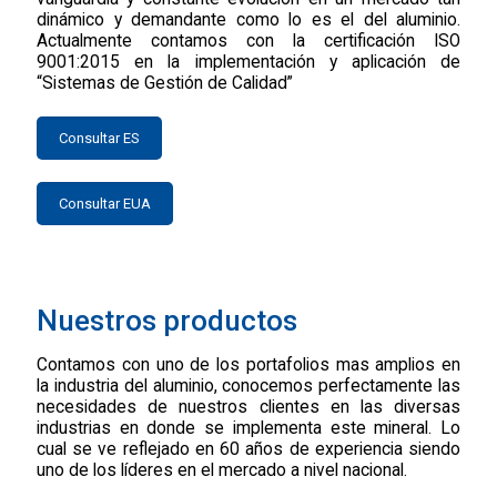
dinámico y demandante como lo es el del aluminio.
Actualmente contamos con la certificación ISO
9001:2015 en la implementación y aplicación de
“Sistemas de Gestión de Calidad”
Consultar ES
Consultar EUA
Nuestros productos
Nuestros productos
Contamos con uno de los portafolios mas amplios en
Contamos con uno de los portafolios mas amplios en
la industria del aluminio, conocemos perfectamente las
la industria del aluminio, conocemos perfectamente las
necesidades de nuestros clientes en las diversas
necesidades de nuestros clientes en las diversas
industrias en donde se implementa este mineral. Lo
industrias en donde se implementa este mineral. Lo
cual se ve reflejado en 60 años de experiencia siendo
cual se ve reflejado en 60 años de experiencia siendo
uno de los líderes en el mercado a nivel nacional.
uno de los líderes en el mercado a nivel nacional.