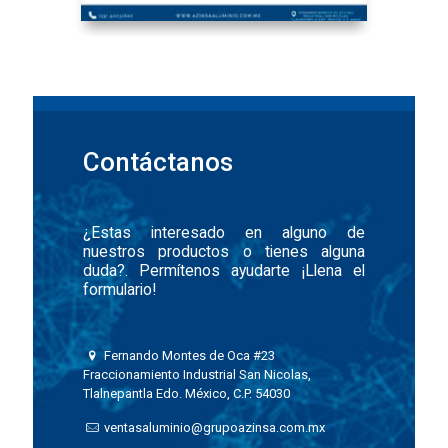
Contáctanos
Contáctanos
¿Estas interesado en alguno de
nuestros productos o tienes alguna
duda?. Permítenos ayudarte ¡Llena el
¿Estas interesado en alguno de
formulario!
nuestros productos o tienes alguna
duda?. Permítenos ayudarte ¡Llena el
formulario!
Fernando Montes de Oca
#21B Fraccionamiento Industrial
San Nicolas, Tlalnepantla Edo.
Fernando Montes de Oca #23
México, C.P. 54030
Fraccionamiento Industrial San Nicolas,
Tlalnepantla Edo. México, C.P. 54030
ventasaluminio@grupoazinsa.com.mx
ventasaluminio@grupoazinsa.com.mx