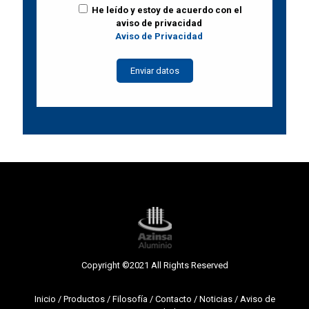
He leído y estoy de acuerdo
He leído y estoy de acuerdo con el
con el aviso de privacidad
aviso de privacidad
Aviso de Privacidad
Aviso de Privacidad
Copyright ©2021 All Rights Reserved
Inicio
/
Productos
/
Filosofía
/
Contacto
/
Noticias
/
Aviso de